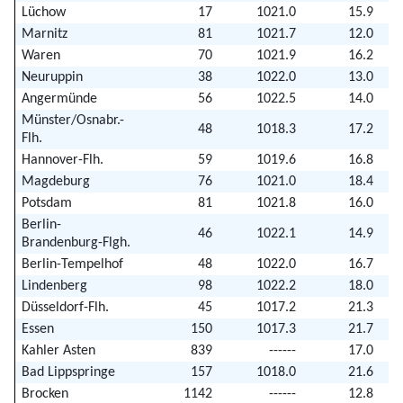
Lüchow
17
1021.0
15.9
Marnitz
81
1021.7
12.0
Waren
70
1021.9
16.2
Neuruppin
38
1022.0
13.0
Angermünde
56
1022.5
14.0
Münster/Osnabr.-
48
1018.3
17.2
Flh.
Hannover-Flh.
59
1019.6
16.8
Magdeburg
76
1021.0
18.4
Potsdam
81
1021.8
16.0
Berlin-
46
1022.1
14.9
Brandenburg-Flgh.
Berlin-Tempelhof
48
1022.0
16.7
Lindenberg
98
1022.2
18.0
Düsseldorf-Flh.
45
1017.2
21.3
Essen
150
1017.3
21.7
Kahler Asten
839
------
17.0
Bad Lippspringe
157
1018.0
21.6
Brocken
1142
------
12.8