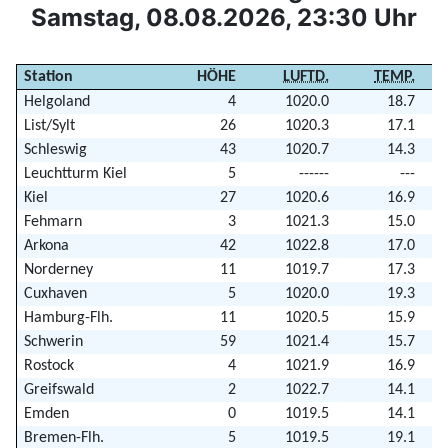
Samstag, 08.08.2026, 23:30 Uhr
Station
HÖHE
LUFTD.
TEMP.
Helgoland
4
1020.0
18.7
List/Sylt
26
1020.3
17.1
Schleswig
43
1020.7
14.3
Leuchtturm Kiel
5
------
---
Kiel
27
1020.6
16.9
Fehmarn
3
1021.3
15.0
Arkona
42
1022.8
17.0
Norderney
11
1019.7
17.3
Cuxhaven
5
1020.0
19.3
Hamburg-Flh.
11
1020.5
15.9
Schwerin
59
1021.4
15.7
Rostock
4
1021.9
16.9
Greifswald
2
1022.7
14.1
Emden
0
1019.5
14.1
Bremen-Flh.
5
1019.5
19.1