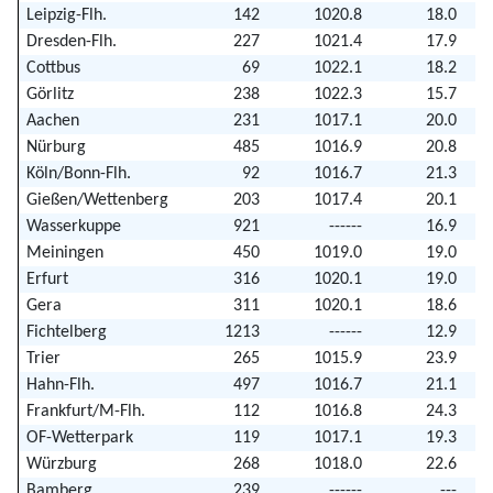
Leipzig-Flh.
142
1020.8
18.0
Dresden-Flh.
227
1021.4
17.9
Cottbus
69
1022.1
18.2
Görlitz
238
1022.3
15.7
Aachen
231
1017.1
20.0
Nürburg
485
1016.9
20.8
Köln/Bonn-Flh.
92
1016.7
21.3
Gießen/Wettenberg
203
1017.4
20.1
Wasserkuppe
921
------
16.9
Meiningen
450
1019.0
19.0
Erfurt
316
1020.1
19.0
Gera
311
1020.1
18.6
Fichtelberg
1213
------
12.9
Trier
265
1015.9
23.9
Hahn-Flh.
497
1016.7
21.1
Frankfurt/M-Flh.
112
1016.8
24.3
OF-Wetterpark
119
1017.1
19.3
Würzburg
268
1018.0
22.6
Bamberg
239
------
---