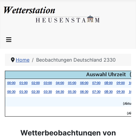
Home
Beobachtungen Deutschland 2330
Auswahl Uhrzeit (Ak
00:00
01:00
02:00
03:00
04:00
05:00
06:00
07:00
08:00
09:00
10:0
00:30
01:30
02:30
03:30
04:30
05:30
06:30
07:30
08:30
09:30
10:3
(Aktuali
K
(Aktua
Wetterbeobachtungen von