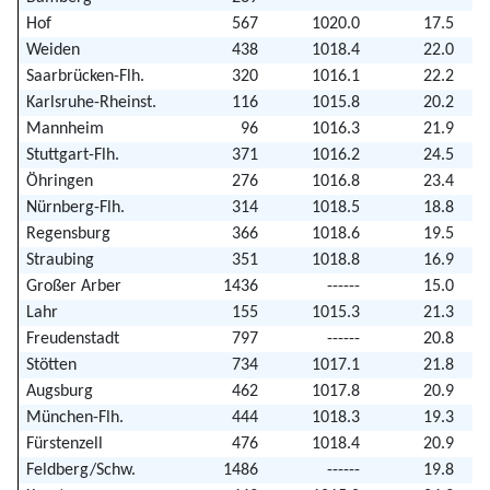
Hof
567
1020.0
17.5
Weiden
438
1018.4
22.0
Saarbrücken-Flh.
320
1016.1
22.2
Karlsruhe-Rheinst.
116
1015.8
20.2
Mannheim
96
1016.3
21.9
Stuttgart-Flh.
371
1016.2
24.5
Öhringen
276
1016.8
23.4
Nürnberg-Flh.
314
1018.5
18.8
Regensburg
366
1018.6
19.5
Straubing
351
1018.8
16.9
Großer Arber
1436
------
15.0
Lahr
155
1015.3
21.3
Freudenstadt
797
------
20.8
Stötten
734
1017.1
21.8
Augsburg
462
1017.8
20.9
München-Flh.
444
1018.3
19.3
Fürstenzell
476
1018.4
20.9
Feldberg/Schw.
1486
------
19.8