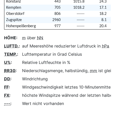
Konstanz
443
1015.8
24.3
Kempten
705
1018.2
17.1
Oberstdorf
806
------
18.2
Zugspitze
2960
------
8.1
Hohenpeißenberg
977
------
20.4
HÖHE:
m
über
NN
LUFTD.
:
auf Meereshöhe reduzierter Luftdruck in
hPa
TEMP.
:
Lufttemperatur in Grad Celsius
U%
:
Relative Luftfeuchte in %
RR30
:
Niederschlagsmenge, halbstündig,
mm
ist gleic
DD
:
Windrichtung
FF
:
Windgeschwindigkeit letztes 10-Minutenmittel 
FX
:
höchste Windspitze während der letzten halben
---
:
Wert nicht vorhanden