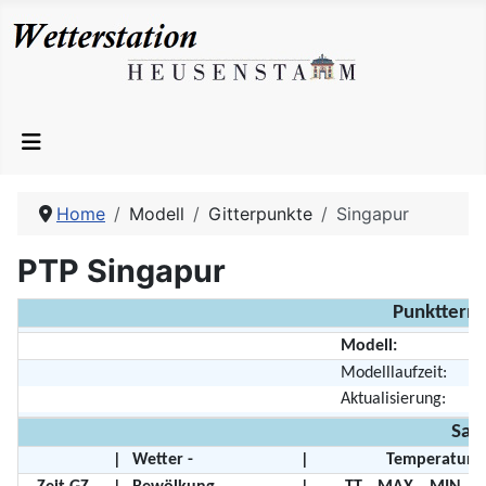
Home
Modell
Gitterpunkte
Singapur
PTP Singapur
Punkttermi
Modell:
Modelllaufzeit:
Aktualisierung:
Sam
|
Wetter -
|
Temperature