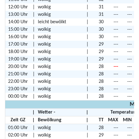
12:00 Uhr
|
wolkig
|
31
---
---
13:00 Uhr
|
wolkig
|
31
---
---
14:00 Uhr
|
leicht bewölkt
|
30
---
---
15:00 Uhr
|
wolkig
|
30
---
---
16:00 Uhr
|
wolkig
|
30
---
---
17:00 Uhr
|
wolkig
|
29
---
---
18:00 Uhr
|
wolkig
|
29
---
---
19:00 Uhr
|
wolkig
|
29
---
---
20:00 Uhr
|
wolkig
|
28
---
---
21:00 Uhr
|
wolkig
|
28
---
---
22:00 Uhr
|
wolkig
|
28
---
---
23:00 Uhr
|
wolkig
|
28
---
---
00:00 Uhr
|
wolkig
|
28
---
---
Mon
|
Wetter -
|
Temperature
Zeit GZ
|
Bewölkung
|
TT
MAX
MIN
01:00 Uhr
|
wolkig
|
28
---
---
02:00 Uhr
|
wolkig
|
29
---
---