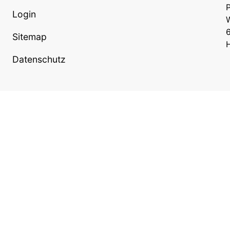
P
Login
W
Sitemap
Datenschutz