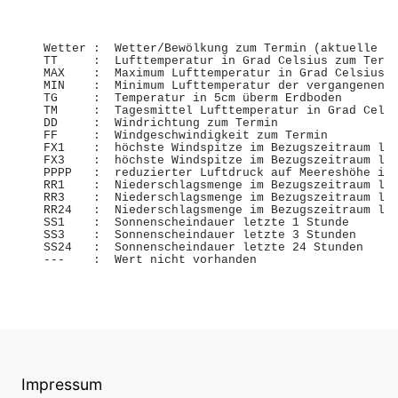
    Wetter :  Wetter/Bewölkung zum Termin (aktuelle St
    TT     :  Lufttemperatur in Grad Celsius zum Termi
    MAX    :  Maximum Lufttemperatur in Grad Celsius l
    MIN    :  Minimum Lufttemperatur der vergangenen N
    TG     :  Temperatur in 5cm überm Erdboden

    TM     :  Tagesmittel Lufttemperatur in Grad Celsi
    DD     :  Windrichtung zum Termin

    FF     :  Windgeschwindigkeit zum Termin

    FX1    :  höchste Windspitze im Bezugszeitraum let
    FX3    :  höchste Windspitze im Bezugszeitraum let
    PPPP   :  reduzierter Luftdruck auf Meereshöhe in 
    RR1    :  Niederschlagsmenge im Bezugszeitraum let
    RR3    :  Niederschlagsmenge im Bezugszeitraum let
    RR24   :  Niederschlagsmenge im Bezugszeitraum let
    SS1    :  Sonnenscheindauer letzte 1 Stunde

    SS3    :  Sonnenscheindauer letzte 3 Stunden

    SS24   :  Sonnenscheindauer letzte 24 Stunden

    ---    :  Wert nicht vorhanden

Impressum