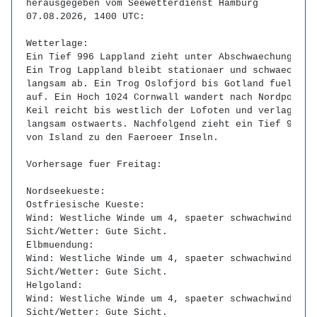
herausgegeben vom Seewetterdienst Hamburg

07.08.2026, 1400 UTC:

Wetterlage:

Ein Tief 996 Lappland zieht unter Abschwaechung ostw
Ein Trog Lappland bleibt stationaer und schwaecht si
langsam ab. Ein Trog Oslofjord bis Gotland fuellt si
auf. Ein Hoch 1024 Cornwall wandert nach Nordpolen. 
Keil reicht bis westlich der Lofoten und verlagert s
langsam ostwaerts. Nachfolgend zieht ein Tief 996 su
von Island zu den Faeroeer Inseln.

Vorhersage fuer Freitag:

Nordseekueste:

Ostfriesische Kueste:

Wind: Westliche Winde um 4, spaeter schwachwindig.

Sicht/Wetter: Gute Sicht.

Elbmuendung:

Wind: Westliche Winde um 4, spaeter schwachwindig.

Sicht/Wetter: Gute Sicht.

Helgoland:

Wind: Westliche Winde um 4, spaeter schwachwindig.

Sicht/Wetter: Gute Sicht.
