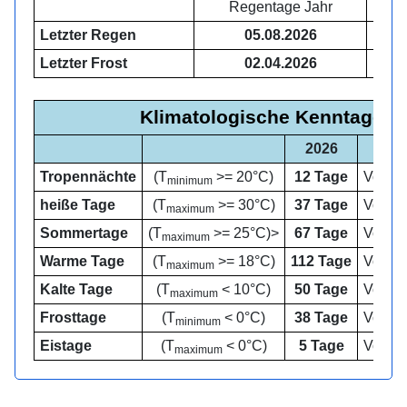
Regentage Jahr
96
Letzter Regen
05.08.2026
03:
Letzter Frost
02.04.2026
08:
Klimatologische Kenntage
2026
Tropennächte
(T
>= 20°C)
12 Tage
Vorjah
minimum
heiße Tage
(T
>= 30°C)
37 Tage
Vorjah
maximum
Sommertage
(T
>= 25°C)>
67 Tage
Vorjah
maximum
Warme Tage
(T
>= 18°C)
112 Tage
Vorjah
maximum
Kalte Tage
(T
< 10°C)
50 Tage
Vorjah
maximum
Frosttage
(T
< 0°C)
38 Tage
Vorjah
minimum
Eistage
(T
< 0°C)
5 Tage
Vorjah
maximum