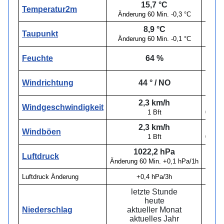
15,7 °C
16
Temperatur2m
Änderung 60 Min. -0,3 °C
04
8,9 °C
9
Taupunkt
Änderung 60 Min. -0,1 °C
00
Feuchte
64 %
01
Windrichtung
44 ° / NO
2,3 km/h
2,
Windgeschwindigkeit
1 Bft
03:50 
2,3 km/h
11,
Windböen
1 Bft
03:30 
1022,2 hPa
102
Luftdruck
Änderung 60 Min. +0,1 hPa/1h
05
Luftdruck Änderung
+0,4 hPa/3h
--
letzte Stunde
0,
heute
0,
Niederschlag
aktueller Monat
7,
aktuelles Jahr
361