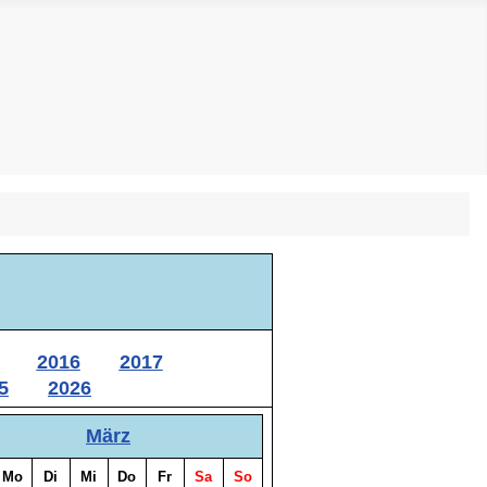
n
2016
2017
5
2026
März
Mo
Di
Mi
Do
Fr
Sa
So