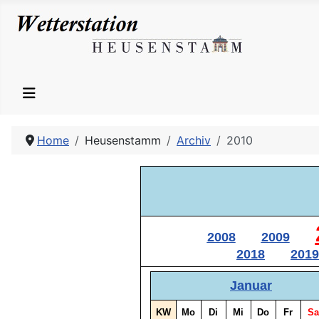
Home
Heusenstamm
Archiv
2010
2008
2009
2018
2019
Januar
KW
Mo
Di
Mi
Do
Fr
Sa