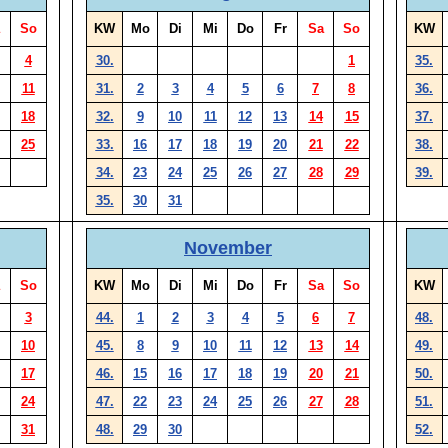
So
KW
Mo
Di
Mi
Do
Fr
Sa
So
KW
4
30.
1
35.
11
31.
2
3
4
5
6
7
8
36.
18
32.
9
10
11
12
13
14
15
37.
25
33.
16
17
18
19
20
21
22
38.
34.
23
24
25
26
27
28
29
39.
35.
30
31
November
So
KW
Mo
Di
Mi
Do
Fr
Sa
So
KW
3
44.
1
2
3
4
5
6
7
48.
10
45.
8
9
10
11
12
13
14
49.
17
46.
15
16
17
18
19
20
21
50.
24
47.
22
23
24
25
26
27
28
51.
31
48.
29
30
52.