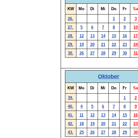
KW
Mo
Di
Mi
Do
Fr
Sa
26.
1
2
3
27.
5
6
7
8
9
10
28.
12
13
14
15
16
17
29.
19
20
21
22
23
24
30.
26
27
28
29
30
31
Oktober
KW
Mo
Di
Mi
Do
Fr
Sa
39.
1
2
40.
4
5
6
7
8
9
41.
11
12
13
14
15
16
42.
18
19
20
21
22
23
43.
25
26
27
28
29
30