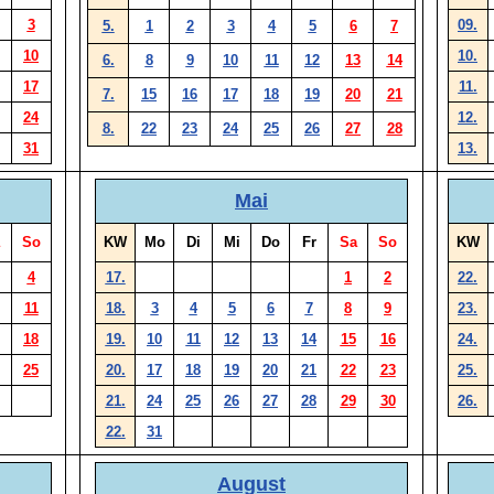
3
09.
5.
1
2
3
4
5
6
7
10
10.
6.
8
9
10
11
12
13
14
17
11.
7.
15
16
17
18
19
20
21
24
12.
8.
22
23
24
25
26
27
28
31
13.
Mai
So
KW
Mo
Di
Mi
Do
Fr
Sa
So
KW
4
17.
1
2
22.
11
18.
3
4
5
6
7
8
9
23.
18
19.
10
11
12
13
14
15
16
24.
25
20.
17
18
19
20
21
22
23
25.
21.
24
25
26
27
28
29
30
26.
22.
31
August