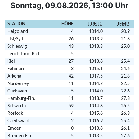
Sonntag, 09.08.2026, 13:00 Uhr
STATION
HÖHE
LUFTD.
TEMP.
Helgoland
4
1014.0
20.9
List/Sylt
26
1013.9
21.3
Schleswig
43
1013.8
25.0
Leuchtturm Kiel
5
------
---
Kiel
27
1013.8
25.4
Fehmarn
3
1015.1
24.6
Arkona
42
1017.5
21.8
Norderney
11
1014.2
22.5
Cuxhaven
5
1014.0
22.6
Hamburg-Flh.
11
1013.7
27.3
Schwerin
59
1014.8
26.5
Rostock
4
1015.6
26.3
Greifswald
2
1016.9
25.4
Emden
0
1013.8
26.1
Bremen-Flh.
5
1013.5
27.6