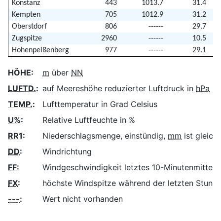
Konstanz
443
1013.7
31.4
Kempten
705
1012.9
31.2
Oberstdorf
806
------
29.7
Zugspitze
2960
------
10.5
Hohenpeißenberg
977
------
29.1
HÖHE:
m
über
NN
LUFTD.
:
auf Meereshöhe reduzierter Luftdruck in
hPa
TEMP.
:
Lufttemperatur in Grad Celsius
U%
:
Relative Luftfeuchte in %
RR1
:
Niederschlagsmenge, einstündig,
mm
ist gleich
DD
:
Windrichtung
FF
:
Windgeschwindigkeit letztes 10-Minutenmittel 
FX
:
höchste Windspitze während der letzten Stund
---
:
Wert nicht vorhanden