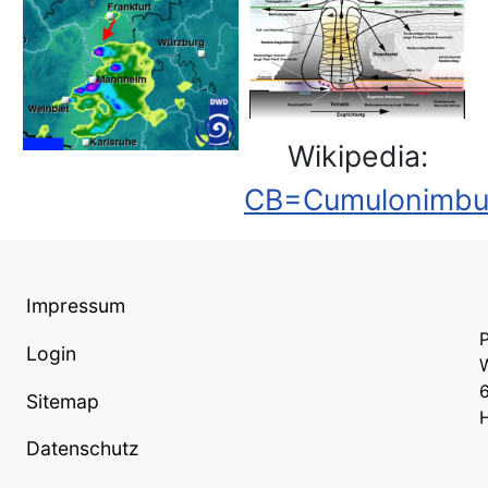
Wikipedia:
CB=Cumulonimbu
Impressum
P
Login
W
Sitemap
Datenschutz